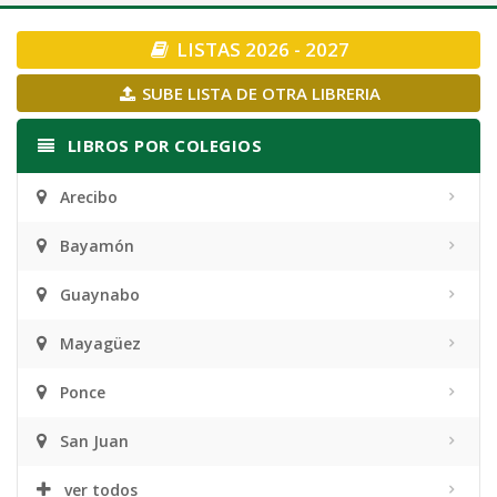
navigation
LISTAS 2026 - 2027
SUBE LISTA DE OTRA LIBRERIA
LIBROS POR COLEGIOS
Arecibo
Bayamón
Guaynabo
Mayagüez
Ponce
San Juan
ver todos