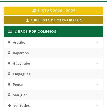
navigation
LISTAS 2026 - 2027
SUBE LISTA DE OTRA LIBRERIA
LIBROS POR COLEGIOS
Arecibo
Bayamón
Guaynabo
Mayagüez
Ponce
San Juan
ver todos