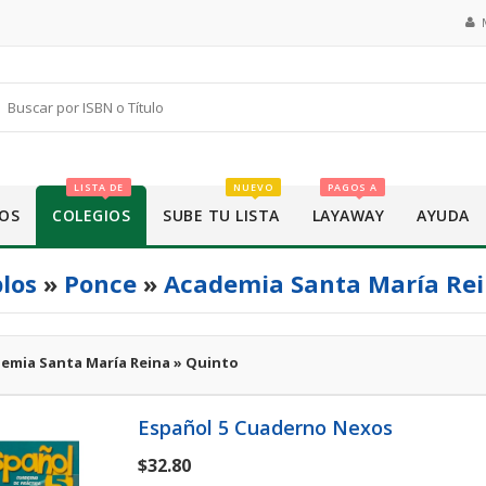
LISTA DE
NUEVO
PAGOS A
OS
COLEGIOS
SUBE TU LISTA
LAYAWAY
AYUDA
los
»
Ponce
»
Academia Santa María Re
emia Santa María Reina » Quinto
Español 5 Cuaderno Nexos
$32.80