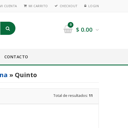
MI CUENTA
MI CARRITO
CHECKOUT
LOGIN
0
$
0.00
CONTACTO
ina
» Quinto
Total de resultados:
11