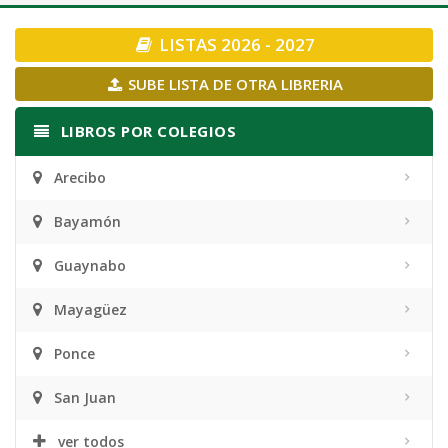
navigation
LISTAS 2026 - 2027
SUBE LISTA DE OTRA LIBRERIA
LIBROS POR COLEGIOS
Arecibo
Bayamón
Guaynabo
Mayagüez
Ponce
San Juan
ver todos