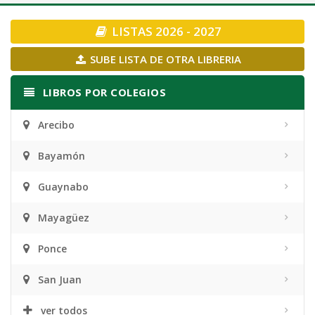
navigation
LISTAS 2026 - 2027
SUBE LISTA DE OTRA LIBRERIA
LIBROS POR COLEGIOS
Arecibo
Bayamón
Guaynabo
Mayagüez
Ponce
San Juan
ver todos