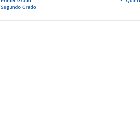
 Primer Grado
• Quint
 Segundo Grado