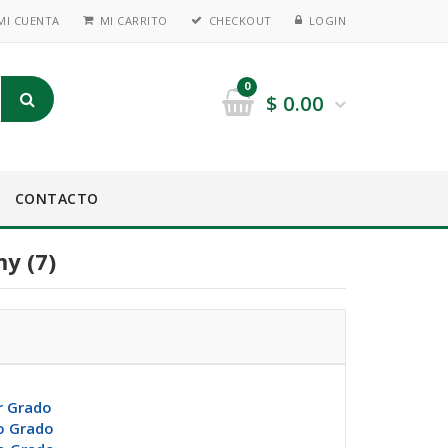
MI CUENTA
MI CARRITO
CHECKOUT
LOGIN
0
$
0.00
CONTACTO
y (7)
r Grado
o Grado