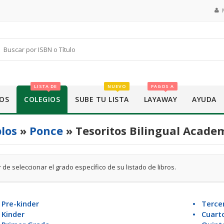
LISTA DE
NUEVO
PAGOS A
OS
COLEGIOS
SUBE TU LISTA
LAYAWAY
AYUDA
los
»
Ponce
» Tesoritos Bilingual Academ
 de seleccionar el grado específico de su listado de libros.
Pre-kinder
• Terce
 Kinder
• Cuart