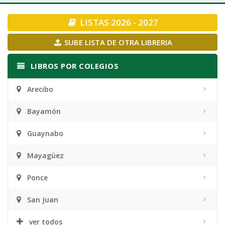
navigation
LISTAS 2026 - 2027
SUBE LISTA DE OTRA LIBRERIA
LIBROS POR COLEGIOS
Arecibo
Bayamón
Guaynabo
Mayagüez
Ponce
San Juan
ver todos