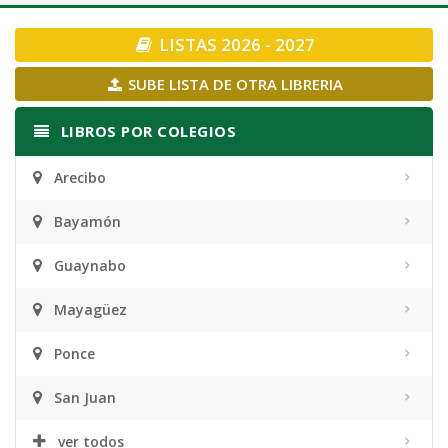
navigation
LISTAS 2026 - 2027
SUBE LISTA DE OTRA LIBRERIA
LIBROS POR COLEGIOS
Arecibo
Bayamón
Guaynabo
Mayagüez
Ponce
San Juan
ver todos