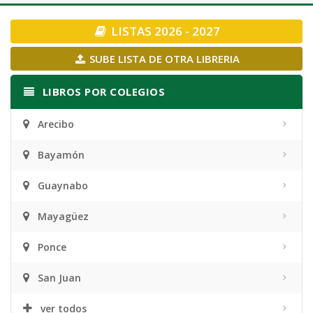
navigation
LISTAS 2026 - 2027
SUBE LISTA DE OTRA LIBRERIA
LIBROS POR COLEGIOS
Arecibo
Bayamón
Guaynabo
Mayagüez
Ponce
San Juan
ver todos