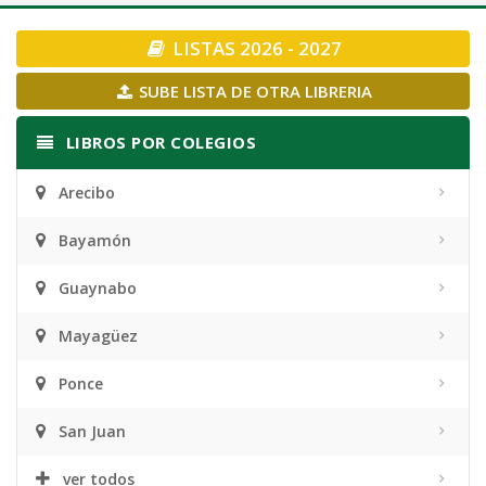
navigation
LISTAS 2026 - 2027
SUBE LISTA DE OTRA LIBRERIA
LIBROS POR COLEGIOS
Arecibo
Bayamón
Guaynabo
Mayagüez
Ponce
San Juan
ver todos