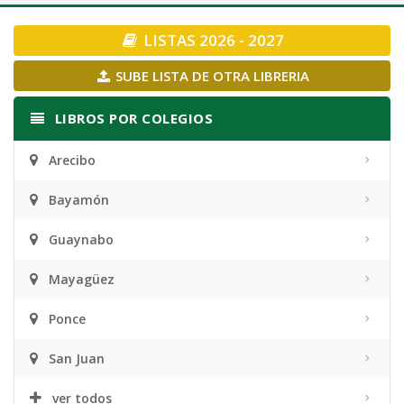
navigation
LISTAS 2026 - 2027
SUBE LISTA DE OTRA LIBRERIA
LIBROS POR COLEGIOS
Arecibo
Bayamón
Guaynabo
Mayagüez
Ponce
San Juan
ver todos