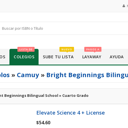
LISTA DE
NUEVO
PAGOS A
OS
COLEGIOS
SUBE TU LISTA
LAYAWAY
AYUDA
los
»
Camuy
»
Bright Beginnings Biling
ht Beginnings Bilingual School » Cuarto Grado
Elevate Science 4 + License
$54.60