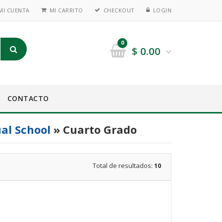
MI CUENTA
MI CARRITO
CHECKOUT
LOGIN
0
$
0.00
CONTACTO
ual School
» Cuarto Grado
Total de resultados:
10