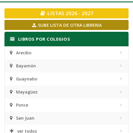
navigation
LISTAS 2026 - 2027
SUBE LISTA DE OTRA LIBRERIA
LIBROS POR COLEGIOS
Arecibo
Bayamón
Guaynabo
Mayagüez
Ponce
San Juan
ver todos