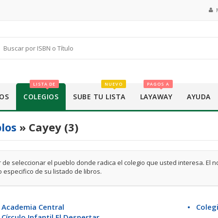
LISTA DE
NUEVO
PAGOS A
OS
COLEGIOS
SUBE TU LISTA
LAYAWAY
AYUDA
los
» Cayey (3)
 de seleccionar el pueblo donde radica el colegio que usted interesa. El 
 especifico de su listado de libros.
 Academia Central
• Coleg
Círculo Infantil El Despertar