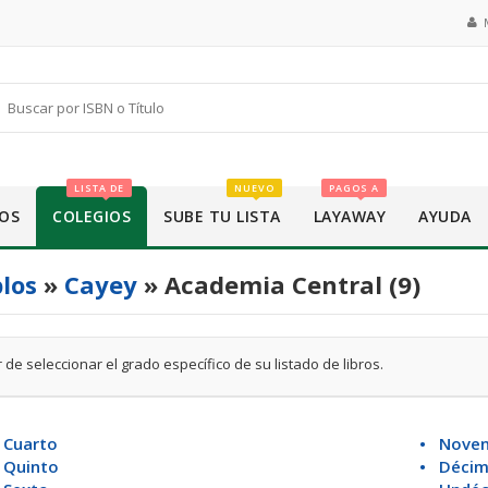
LISTA DE
NUEVO
PAGOS A
OS
COLEGIOS
SUBE TU LISTA
LAYAWAY
AYUDA
los
»
Cayey
» Academia Central (9)
 de seleccionar el grado específico de su listado de libros.
 Cuarto
• Nove
 Quinto
• Déci