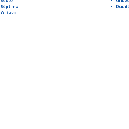
 Sexto
• Undé
 Séptimo
• Duod
 Octavo