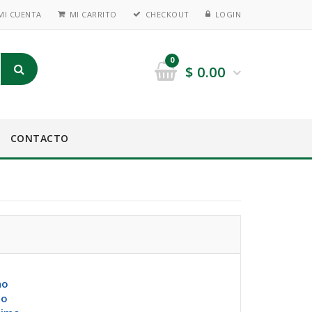
MI CUENTA
MI CARRITO
CHECKOUT
LOGIN
0
$
0.00
CONTACTO
no
mo