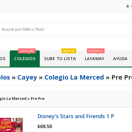
LISTA DE
NUEVO
PAGOS A
OS
COLEGIOS
SUBE TU LISTA
LAYAWAY
AYUDA
los
»
Cayey
»
Colegio La Merced
» Pre Pr
gio La Merced » Pre Pre
Disney's Stars and Friends 1 P
$69.50