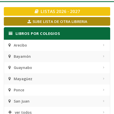
navigation
LISTAS 2026 - 2027
SUBE LISTA DE OTRA LIBRERIA
LIBROS POR COLEGIOS
Arecibo
Bayamón
Guaynabo
Mayagüez
Ponce
San Juan
ver todos