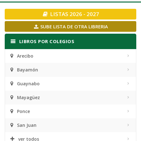
navigation
LISTAS 2026 - 2027
SUBE LISTA DE OTRA LIBRERIA
LIBROS POR COLEGIOS
Arecibo
Bayamón
Guaynabo
Mayagüez
Ponce
San Juan
ver todos