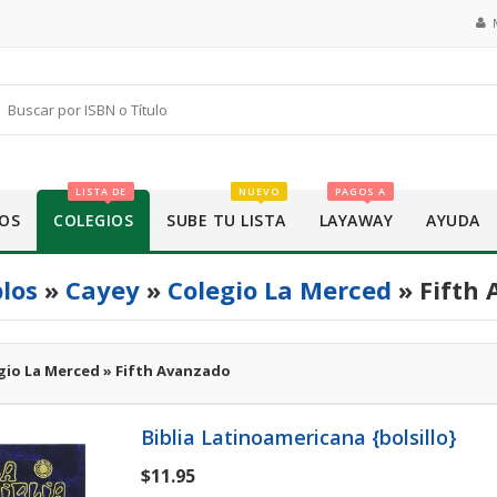
LISTA DE
NUEVO
PAGOS A
OS
COLEGIOS
SUBE TU LISTA
LAYAWAY
AYUDA
los
»
Cayey
»
Colegio La Merced
» Fifth
gio La Merced » Fifth Avanzado
Biblia Latinoamericana {bolsillo}
$11.95