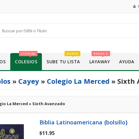
LISTA DE
NUEVO
PAGOS A
OS
COLEGIOS
SUBE TU LISTA
LAYAWAY
AYUDA
los
»
Cayey
»
Colegio La Merced
» Sixth
gio La Merced » Sixth Avanzado
Biblia Latinoamericana {bolsillo}
$11.95