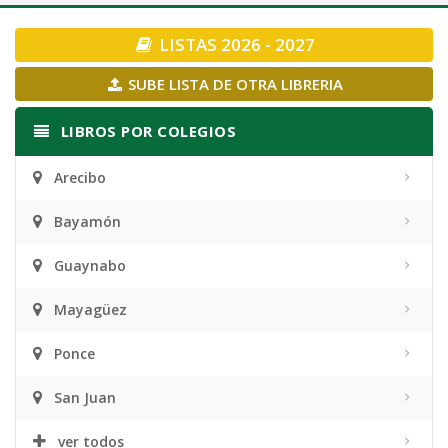
navigation
LISTAS 2026 - 2027
SUBE LISTA DE OTRA LIBRERIA
LIBROS POR COLEGIOS
Arecibo
Bayamón
Guaynabo
Mayagüez
Ponce
San Juan
ver todos