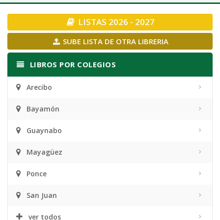
navigation
LISTAS 2026 - 2027
SUBE LISTA DE OTRA LIBRERIA
LIBROS POR COLEGIOS
Arecibo
Bayamón
Guaynabo
Mayagüez
Ponce
San Juan
ver todos