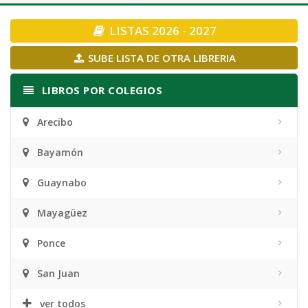
navigation
LISTAS 2026 - 2027
SUBE LISTA DE OTRA LIBRERIA
LIBROS POR COLEGIOS
Arecibo
Bayamón
Guaynabo
Mayagüez
Ponce
San Juan
ver todos