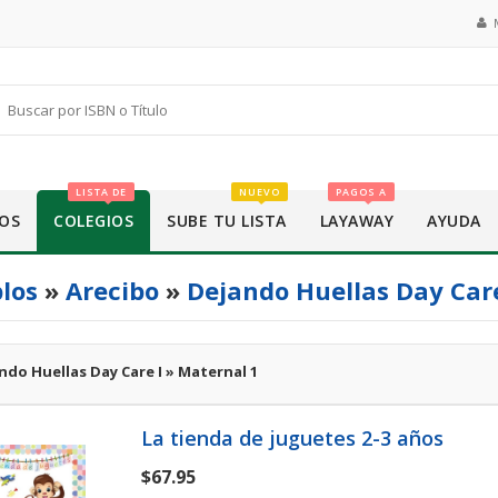
LISTA DE
NUEVO
PAGOS A
OS
COLEGIOS
SUBE TU LISTA
LAYAWAY
AYUDA
los
»
Arecibo
»
Dejando Huellas Day Car
ndo Huellas Day Care I » Maternal 1
La tienda de juguetes 2-3 años
$67.95