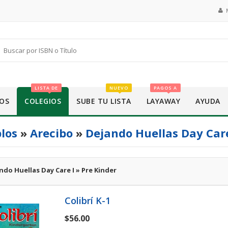
LISTA DE
NUEVO
PAGOS A
OS
COLEGIOS
SUBE TU LISTA
LAYAWAY
AYUDA
los
»
Arecibo
»
Dejando Huellas Day Car
ndo Huellas Day Care I » Pre Kinder
Colibrí K-1
$56.00