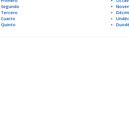
 Primero
• Octa
 Segundo
• Nove
 Tercero
• Déci
 Cuarto
• Undé
 Quinto
• Duod