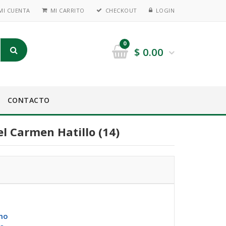
MI CUENTA
MI CARRITO
CHECKOUT
LOGIN
0
$
0.00
CONTACTO
l Carmen Hatillo (14)
mo