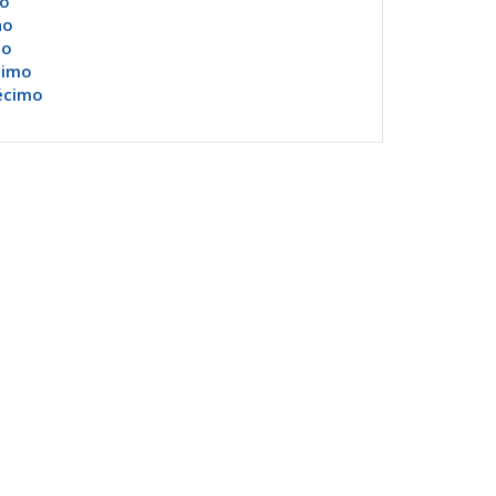
vo
no
mo
cimo
écimo