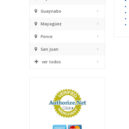
•
•
Guaynabo
•
•
Mayagüez
•
Ponce
San Juan
ver todos