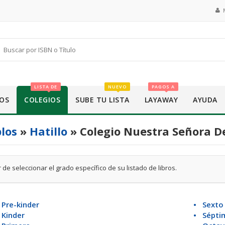
LISTA DE
NUEVO
PAGOS A
OS
COLEGIOS
SUBE TU LISTA
LAYAWAY
AYUDA
los
»
Hatillo
» Colegio Nuestra Señora De
 de seleccionar el grado específico de su listado de libros.
Pre-kinder
• Sexto
 Kinder
• Sépti